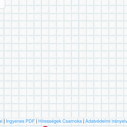
ai
|
Ingyenes PDF
|
Hírességek Csarnoka
|
Adatvédelmi irányel