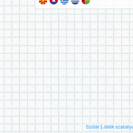
Szótár
|
Játék szabály