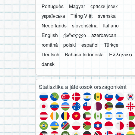
Português
Magyar
српски језик
українська
Tiếng Việt
svenska
Nederlands
slovenščina
Italiano
English
ქართული
azərbaycan
română
polski
español
Türkçe
Deutsch
Bahasa Indonesia
Ελληνικά
dansk
Statisztika a játékosok országonként