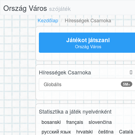
Ország Város
szójáték
Kezdőlap
Hírességek Csarnoka
Játékot játszani
Ország Város
Hírességek Csarnoka
Globális
5M+
Statisztika a játék nyelvénként
bosanski
français
slovenčina
русский язык
hrvatski
čeština
Català