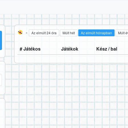
-
Az elmúlt 24 óra
Múlt hét
Az elmúlt hónapban
Múlt é
# Játékos
Játékok
Kész / bal