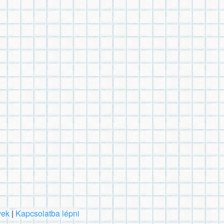
vek
|
Kapcsolatba lépni