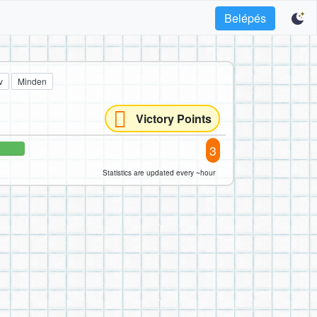
Belépés
v
Minden
Victory Points
3
Statistics are updated every ~hour