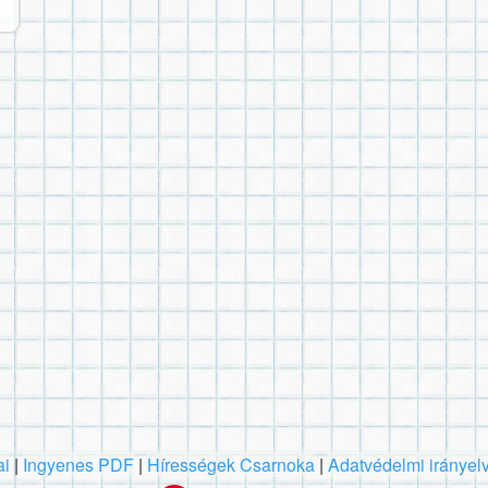
ai
|
Ingyenes PDF
|
Hírességek Csarnoka
|
Adatvédelmi irányel