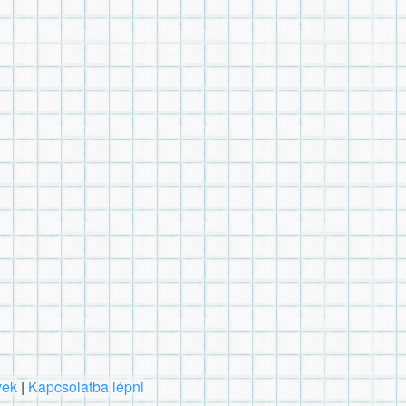
vek
|
Kapcsolatba lépni