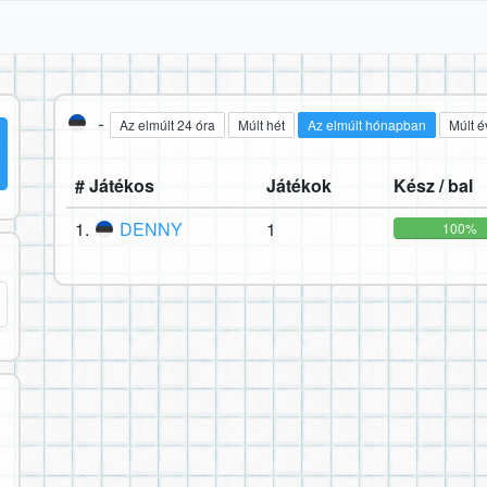
-
Az elmúlt 24 óra
Múlt hét
Az elmúlt hónapban
Múlt é
# Játékos
Játékok
Kész / bal
1.
DENNY
1
100%