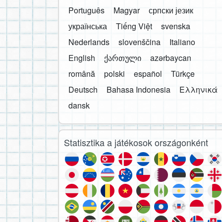
Português
Magyar
српски језик
українська
Tiếng Việt
svenska
Nederlands
slovenščina
Italiano
English
ქართული
azərbaycan
română
polski
español
Türkçe
Deutsch
Bahasa Indonesia
Ελληνικά
dansk
Statisztika a játékosok országonként