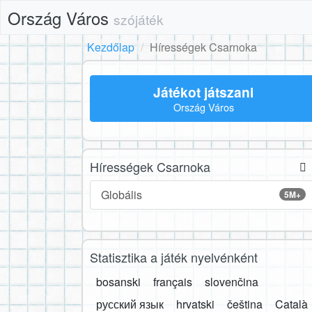
Ország Város
szójáték
Kezdőlap
Hírességek Csarnoka
Játékot játszani
Ország Város
Hírességek Csarnoka
Globális
5M+
Statisztika a játék nyelvénként
bosanski
français
slovenčina
русский язык
hrvatski
čeština
Català