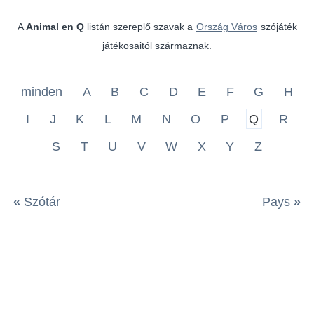
A
Animal en Q
listán szereplő szavak a
Ország Város
szójáték
játékosaitól származnak.
minden
A
B
C
D
E
F
G
H
I
J
K
L
M
N
O
P
Q
R
S
T
U
V
W
X
Y
Z
«
Szótár
Pays
»