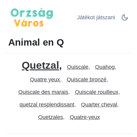
Játékot játszani
Animal en Q
Quetzal
Quiscale
Quahog
Quatre yeux
Quiscale bronzé
Quiscale des marais
Quiscale rouilleux
quetzal resplendissant
Quarter cheval
Quetzales
Quatre-yeux