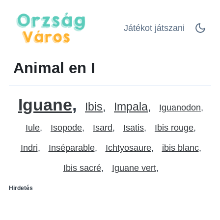
Játékot játszani
Animal en I
Iguane
Ibis
Impala
Iguanodon
Iule
Isopode
Isard
Isatis
Ibis rouge
Indri
Inséparable
Ichtyosaure
ibis blanc
Ibis sacré
Iguane vert
Hirdetés