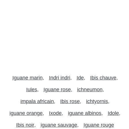
Iguane marin
Indri indri
Ide
Ibis chauve
Iules
Iguane rose
ichneumon
impala africain
Ibis rose
ichtyornis
iguane orange
Ixode
iguane albinos
Idole
Ibis noir
iguane sauvage
Iguane rouge