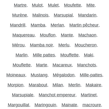
Martre
Mulot
Mulet
Moufette
Mite
Murène
Malinois
Marsupial
Mandarin
Mandrill
Mamba
Merlan
Martin pêcheur
Maquereau
Mouflon
Mante
Machaon
Mérou
Mamba noir
Merlu
Moucheron
Marlin
Mille pattes
Mouffette
Maki
Mouflette
Marte
Macareux
Manchots
Moineaux
Mustang
Mégalodon
Mille-pattes
Morpion
Marabout
Milan
Merlin
Makaire
Marsupiale
Manchot empereur
Martinet
Margouillat
Maringouin
Mainate
macroure