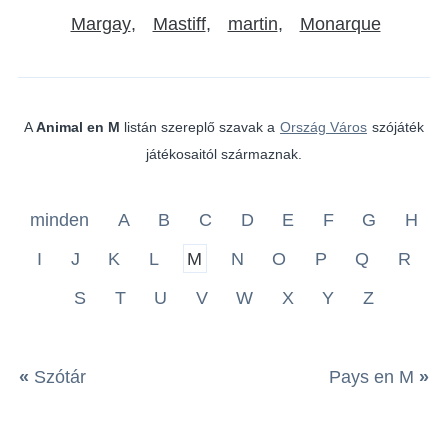
Margay
Mastiff
martin
Monarque
A
Animal en M
listán szereplő szavak a
Ország Város
szójáték
játékosaitól származnak.
minden
A
B
C
D
E
F
G
H
I
J
K
L
M
N
O
P
Q
R
S
T
U
V
W
X
Y
Z
«
Szótár
Pays en M
»