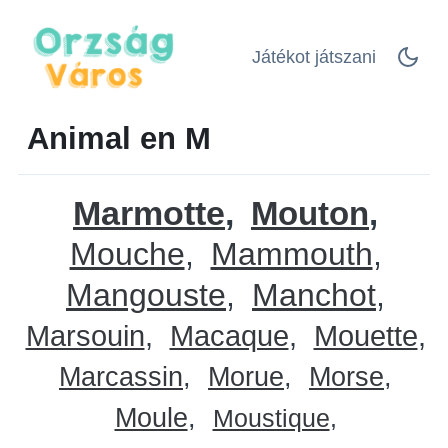
Játékot játszani
Animal en M
Marmotte
Mouton
Mouche
Mammouth
Mangouste
Manchot
Marsouin
Macaque
Mouette
Marcassin
Morue
Morse
Moule
Moustique