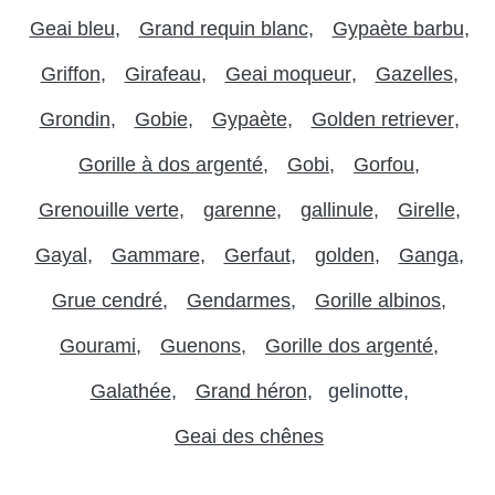
Geai bleu
Grand requin blanc
Gypaète barbu
Griffon
Girafeau
Geai moqueur
Gazelles
Grondin
Gobie
Gypaète
Golden retriever
Gorille à dos argenté
Gobi
Gorfou
Grenouille verte
garenne
gallinule
Girelle
Gayal
Gammare
Gerfaut
golden
Ganga
Grue cendré
Gendarmes
Gorille albinos
Gourami
Guenons
Gorille dos argenté
Galathée
Grand héron
gelinotte
Geai des chênes