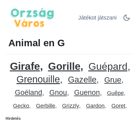
Játékot játszani
Animal en G
Girafe
Gorille
Guépard
Grenouille
Gazelle
Grue
Goéland
Gnou
Guenon
Guêpe
Gecko
Gerbille
Grizzly
Gardon
Goret
Hirdetés