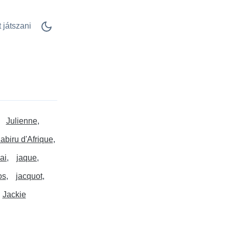
 játszani
Julienne
abiru d'Afrique
'ai
jaque
os
jacquot
Jackie