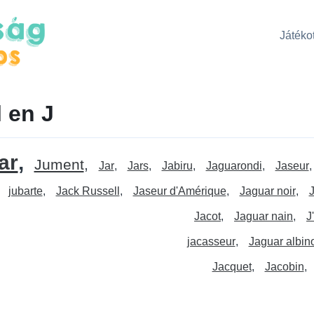
Játékot
 en J
ar
Jument
Jar
Jars
Jabiru
Jaguarondi
Jaseur
jubarte
Jack Russell
Jaseur d'Amérique
Jaguar noir
J
Jacot
Jaguar nain
J
jacasseur
Jaguar albin
Jacquet
Jacobin