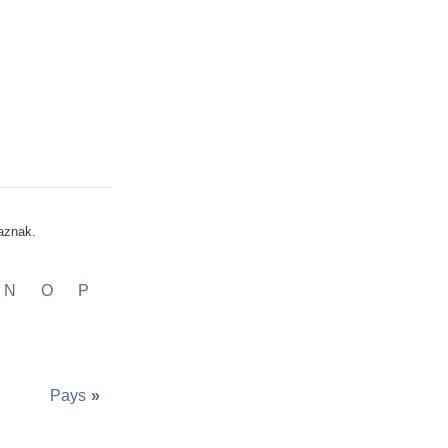
aznak.
N
O
P
Pays
»