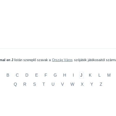
mal en J
listán szereplő szavak a
Ország Város
szójáték játékosaitól szárm
B
C
D
E
F
G
H
I
J
K
L
M
Q
R
S
T
U
V
W
X
Y
Z