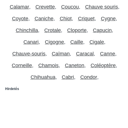
Calamar
Crevette
Coucou
Chauve souris
Coyote
Caniche
Chiot
Criquet
Cygne
Chinchilla
Crotale
Cloporte
Capucin
Canari
Cigogne
Caille
Cigale
Chauve-souris
Caïman
Caracal
Canne
Corneille
Chamois
Caneton
Coléoptère
Chihuahua
Cabri
Condor
Hirdetés