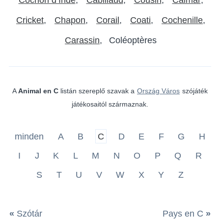
Cricket
Chapon
Corail
Coati
Cochenille
Carassin
Coléoptères
A
Animal en C
listán szereplő szavak a
Ország Város
szójáték
játékosaitól származnak.
minden
A
B
C
D
E
F
G
H
I
J
K
L
M
N
O
P
Q
R
S
T
U
V
W
X
Y
Z
«
Szótár
Pays en C
»