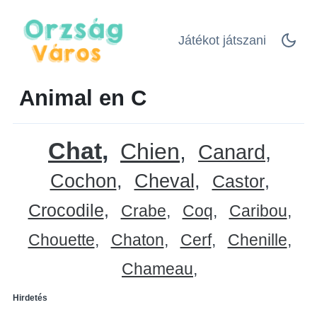
Játékot játszani
Animal en C
Chat
Chien
Canard
Cochon
Cheval
Castor
Crocodile
Crabe
Coq
Caribou
Chouette
Chaton
Cerf
Chenille
Chameau
Hirdetés