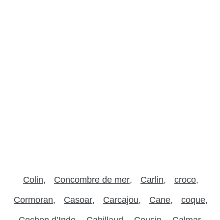
Colin
Concombre de mer
Carlin
croco
Cormoran
Casoar
Carcajou
Cane
coque
Cochon d’Inde
Cabillaud
Cousin
Calmar