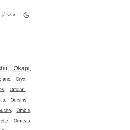
 játszani
iti
Okapi
blanc
Oryx
es
Ortolan
tis
Oursins
ouche
Omble
ette
Ormeau