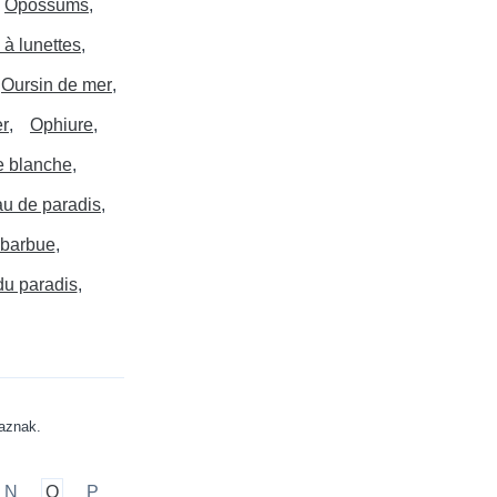
Opossums
 à lunettes
Oursin de mer
er
Ophiure
e blanche
u de paradis
 barbue
du paradis
maznak.
N
O
P