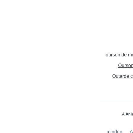
ourson de m
Ourson
Outarde c
A
Ani
minden
A