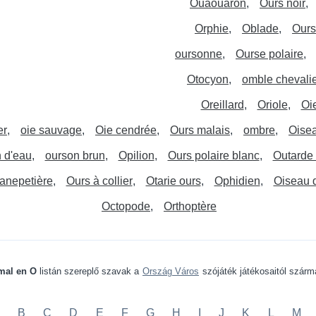
Ouaouaron
Ours noir
Orphie
Oblade
Ours
oursonne
Ourse polaire
Otocyon
omble chevali
Oreillard
Oriole
Oi
er
oie sauvage
Oie cendrée
Ours malais
ombre
Oisea
 d'eau
ourson brun
Opilion
Ours polaire blanc
Outarde
anepetière
Ours à collier
Otarie ours
Ophidien
Oiseau 
Octopode
Orthoptère
mal en O
listán szereplő szavak a
Ország Város
szójáték játékosaitól szár
B
C
D
E
F
G
H
I
J
K
L
M