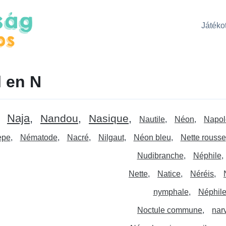
Játékot
 en N
Naja
Nandou
Nasique
Nautile
Néon
Napol
èpe
Nématode
Nacré
Nilgaut
Néon bleu
Nette rousse
Nudibranche
Néphile
Nette
Natice
Néréis
nymphale
Néphile
Noctule commune
nar