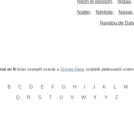
Néon le poisson
nilgau
Natter
Néréide
Nasse
Nandou de Dar
mal en N
listán szereplő szavak a
Ország Város
szójáték játékosaitól szárm
B
C
D
E
F
G
H
I
J
K
L
M
Q
R
S
T
U
V
W
X
Y
Z