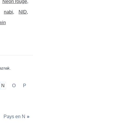
Néon rouge
nabi
NID
win
aznak.
N
O
P
Pays en N
»