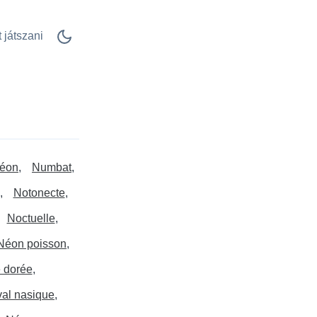
 játszani
éon
Numbat
Notonecte
Noctuelle
Néon poisson
 dorée
val nasique