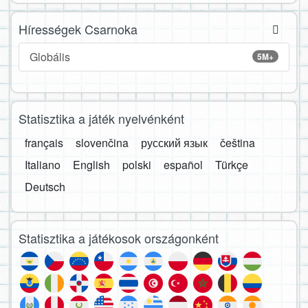
Hírességek Csarnoka
Globális
5M+
Statisztika a játék nyelvénként
français
slovenčina
русский язык
čeština
Italiano
English
polski
español
Türkçe
Deutsch
Statisztika a játékosok országonként