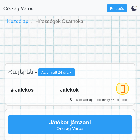
Ország Város
Belépés
Kezdőlap
Hírességek Csarnoka
Հայերեն -
Az elmúlt 24 óra
# Játékos
Játékok
Statistics are updated every ~5 minutes
Játékot játszani
Ország Város