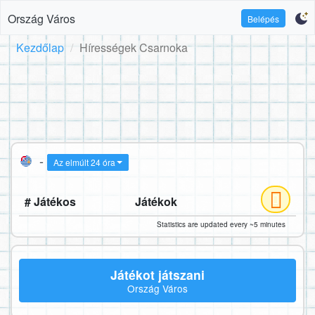
Ország Város
Belépés
Kezdőlap
Hírességek Csarnoka
-
Az elmúlt 24 óra
# Játékos
Játékok
Statistics are updated every ~5 minutes
Játékot játszani
Ország Város