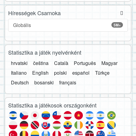
Hírességek Csarnoka
Globális
5M+
Statisztika a játék nyelvénként
hrvatski
čeština
Català
Português
Magyar
Italiano
English
polski
español
Türkçe
Deutsch
bosanski
français
Statisztika a játékosok országonként