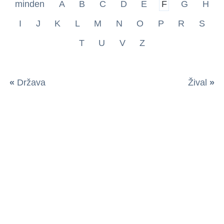
minden
A
B
C
D
E
F
G
H
I
J
K
L
M
N
O
P
R
S
T
U
V
Z
«
Država
Žival
»