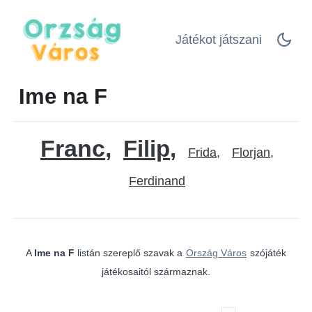
Játékot játszani
Ime na F
Franc
Filip
Frida
Florjan
Ferdinand
A
Ime na F
listán szereplő szavak a
Ország Város
szójáték
játékosaitól származnak.