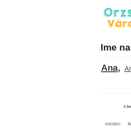
Ime na
Ana
An
A
Im
minden
A