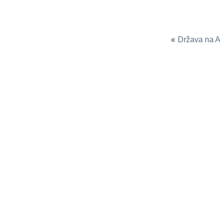
«
Država na 