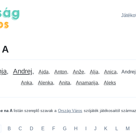
Játékot
 A
ja
Andrej
Ajda
Anton
Anže
Alja
Anica
Andrej
Anka
Alenka
Anita
Anamarija
Aleks
e na A
listán szereplő szavak a
Ország Város
szójáték játékosaitól szárma
B
C
D
E
F
G
H
I
J
K
L
M