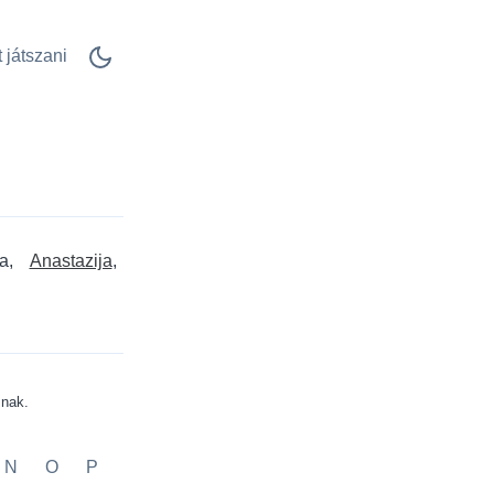
 játszani
a
Anastazija
znak.
N
O
P