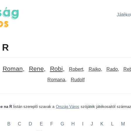
Játékot
 R
Roman
Rene
Robi
Robert
Rajko
Rado
Re
Romana
Rudolf
e na R
listán szereplő szavak a
Ország Város
szójáték játékosaitól szárma
B
C
D
E
F
G
H
I
J
K
L
M