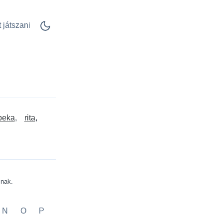
 játszani
beka
rita
znak.
N
O
P