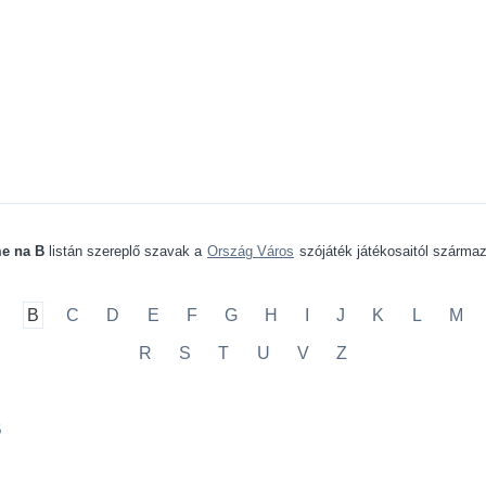
e na B
listán szereplő szavak a
Ország Város
szójáték játékosaitól szárma
B
C
D
E
F
G
H
I
J
K
L
M
R
S
T
U
V
Z
B