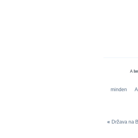
A
Im
minden
A
«
Država na 