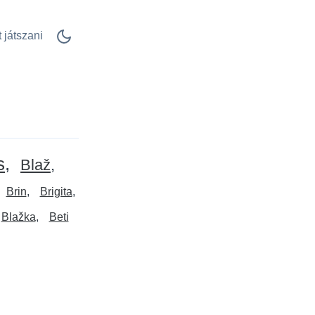
 játszani
s
Blaž
Brin
Brigita
Blažka
Beti