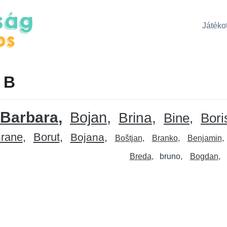
Játékot
 B
Barbara
Bojan
Brina
Bine
Bori
rane
Borut
Bojana
Boštjan
Branko
Benjamin
Breda
bruno
Bogdan