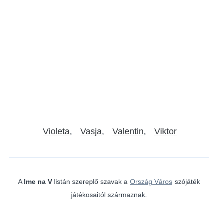
Violeta
Vasja
Valentin
Viktor
A
Ime na V
listán szereplő szavak a
Ország Város
szójáték
játékosaitól származnak.