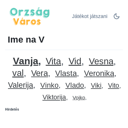
Játékot játszani
Ime na V
Vanja
Vita
Vid
Vesna
val
Vera
Vlasta
Veronika
Valerija
Vinko
Vlado
Viki
Vito
Viktorija
Vojko
Hirdetés