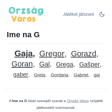
Játékot játszani
Ime na G
Gaja
Gregor
Gorazd
Goran
Gal
Grega
Gašper
gaber
Greta
Gordana
Gabriel
gaj
A
Ime na G
listán szereplő szavak a
Ország Város
szójáték
játékosaitól származnak.