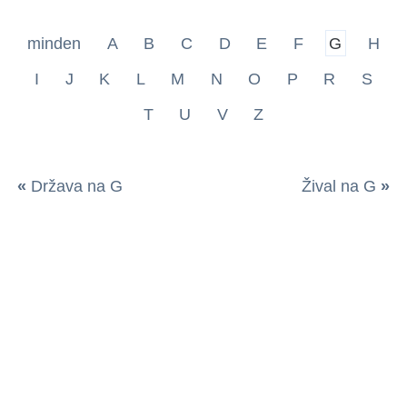
minden
A
B
C
D
E
F
G
H
I
J
K
L
M
N
O
P
R
S
T
U
V
Z
«
Država na G
Žival na G
»