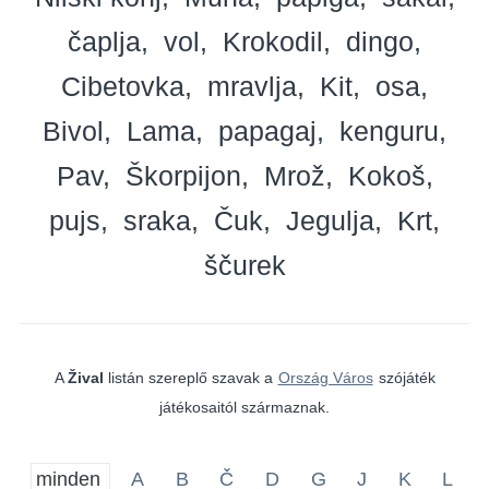
čaplja
vol
Krokodil
dingo
Cibetovka
mravlja
Kit
osa
Bivol
Lama
papagaj
kenguru
Pav
Škorpijon
Mrož
Kokoš
pujs
sraka
Čuk
Jegulja
Krt
ščurek
A
Žival
listán szereplő szavak a
Ország Város
szójáték
játékosaitól származnak.
minden
A
B
Č
D
G
J
K
L