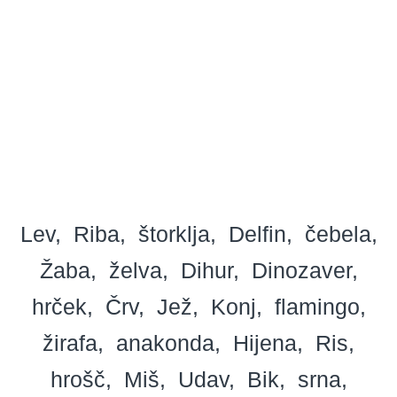
Lev
Riba
štorklja
Delfin
čebela
Žaba
želva
Dihur
Dinozaver
hrček
Črv
Jež
Konj
flamingo
žirafa
anakonda
Hijena
Ris
hrošč
Miš
Udav
Bik
srna