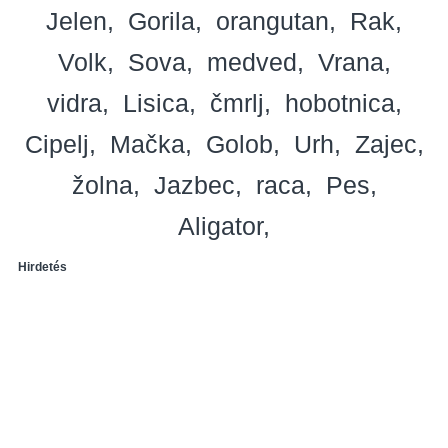
Jelen
Gorila
orangutan
Rak
Volk
Sova
medved
Vrana
vidra
Lisica
čmrlj
hobotnica
Cipelj
Mačka
Golob
Urh
Zajec
žolna
Jazbec
raca
Pes
Aligator
Hirdetés