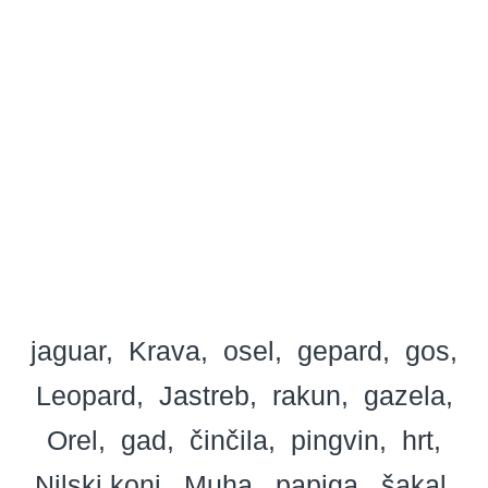
jaguar
Krava
osel
gepard
gos
Leopard
Jastreb
rakun
gazela
Orel
gad
činčila
pingvin
hrt
Nilski konj
Muha
papiga
šakal