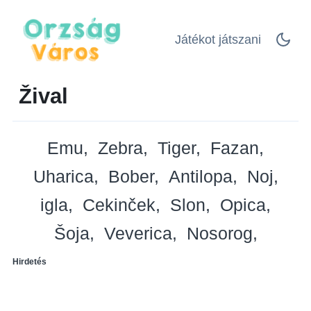
Játékot játszani
Žival
Emu
Zebra
Tiger
Fazan
Uharica
Bober
Antilopa
Noj
igla
Cekinček
Slon
Opica
Šoja
Veverica
Nosorog
Hirdetés