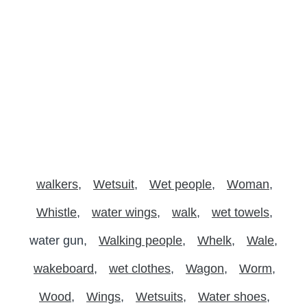
walkers
Wetsuit
Wet people
Woman
Whistle
water wings
walk
wet towels
water gun
Walking people
Whelk
Wale
wakeboard
wet clothes
Wagon
Worm
Wood
Wings
Wetsuits
Water shoes