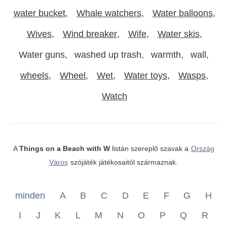
water bucket
Whale watchers
Water balloons
Wives
Wind breaker
Wife
Water skis
Water guns
washed up trash
warmth
wall
wheels
Wheel
Wet
Water toys
Wasps
Watch
A
Things on a Beach with W
listán szereplő szavak a
Ország
Város
szójáték játékosaitól származnak.
minden
A
B
C
D
E
F
G
H
I
J
K
L
M
N
O
P
Q
R