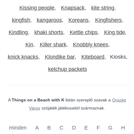
Kissing people
Knapsack
kite string
kingfish
kangaroos
Koreans
Kingfishers
Kindling
khaki shorts
Kettle chips
King tide
Kin
Killer shark
Knobbly knees
knick knacks
Klondike bar
Kiteboard
Kiosks
ketchup packets
A
Things on a Beach with K
listán szereplő szavak a
Ország
Város
szójáték játékosaitól származnak.
minden
A
B
C
D
E
F
G
H