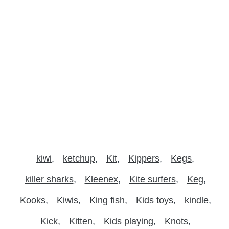
kiwi
ketchup
Kit
Kippers
Kegs
killer sharks
Kleenex
Kite surfers
Keg
Kooks
Kiwis
King fish
Kids toys
kindle
Kick
Kitten
Kids playing
Knots