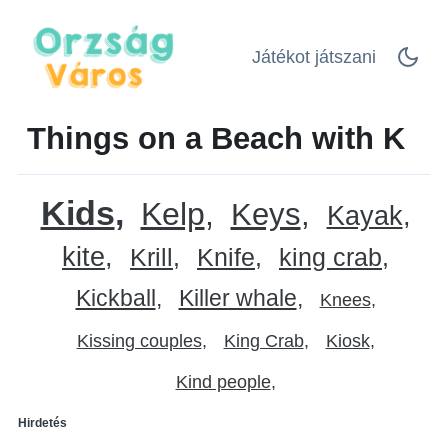
Játékot játszani
Things on a Beach with K
Kids
Kelp
Keys
Kayak
kite
Krill
Knife
king crab
Kickball
Killer whale
Knees
Kissing couples
King Crab
Kiosk
Kind people
Hirdetés