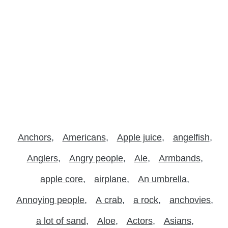
Anchors
Americans
Apple juice
angelfish
Anglers
Angry people
Ale
Armbands
apple core
airplane
An umbrella
Annoying people
A crab
a rock
anchovies
a lot of sand
Aloe
Actors
Asians