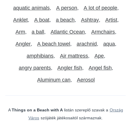
aquatic animals
A person
A lot of people
Anklet
A boat
a beach
Ashtray
Artist
Arm
a ball
Atlantic Ocean
Armchairs
Angler
A beach towel
arachnid
aqua
amphibians
Air mattress
Ape
angry parents
Angler fish
Angel fish
Aluminum can
Aerosol
A
Things on a Beach with A
listán szereplő szavak a
Ország
Város
szójáték játékosaitól származnak.