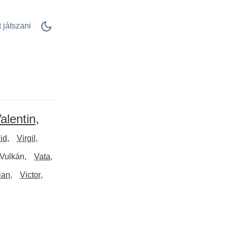
 játszani
alentin
id
Virgil
Vulkán
Vata
ian
Victor