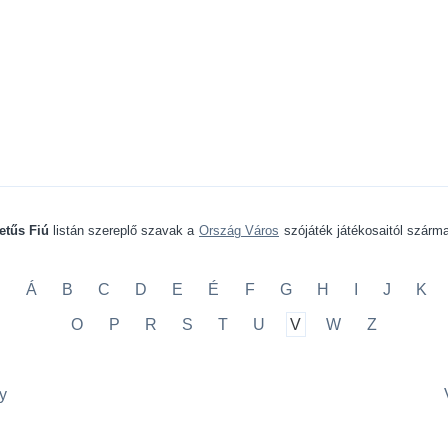
etűs Fiú
listán szereplő szavak a
Ország Város
szójáték játékosaitól szárm
A
Á
B
C
D
E
É
F
G
H
I
J
K
O
P
R
S
T
U
V
W
Z
y