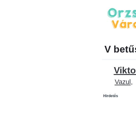
V betű
Vikto
Vazul
Hirdetés