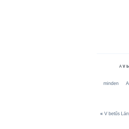
A
V b
minden
«
V betűs Lán