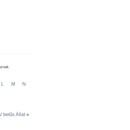
aznak.
L
M
N
V betűs Állat
»