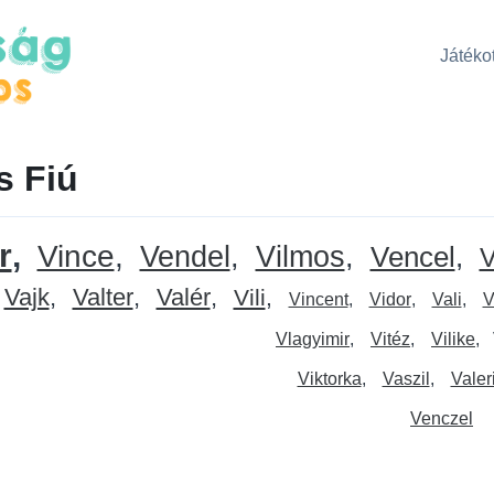
Játékot
s Fiú
r
Vince
Vendel
Vilmos
Vencel
V
Vajk
Valter
Valér
Vili
Vincent
Vidor
Vali
V
Vlagyimir
Vitéz
Vilike
Viktorka
Vaszil
Valer
Venczel