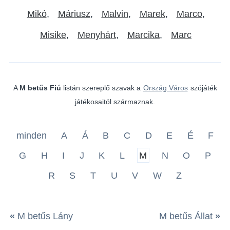
Mikó
Máriusz
Malvin
Marek
Marco
Misike
Menyhárt
Marcika
Marc
A
M betűs Fiú
listán szereplő szavak a
Ország Város
szójáték
játékosaitól származnak.
minden
A
Á
B
C
D
E
É
F
G
H
I
J
K
L
M
N
O
P
R
S
T
U
V
W
Z
«
M betűs Lány
M betűs Állat
»