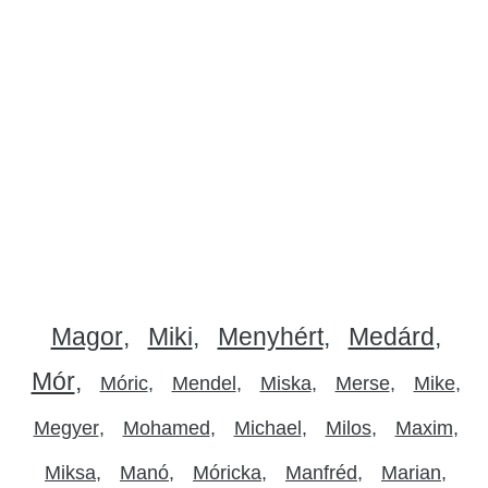
Magor
Miki
Menyhért
Medárd
Mór
Móric
Mendel
Miska
Merse
Mike
Megyer
Mohamed
Michael
Milos
Maxim
Miksa
Manó
Móricka
Manfréd
Marian