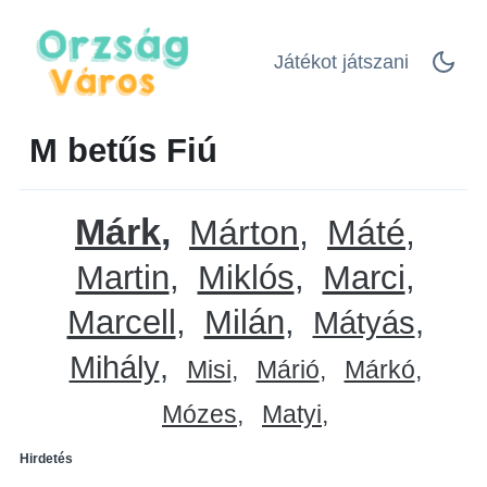
Játékot játszani
M betűs Fiú
Márk
Márton
Máté
Martin
Miklós
Marci
Marcell
Milán
Mátyás
Mihály
Misi
Márió
Márkó
Mózes
Matyi
Hirdetés