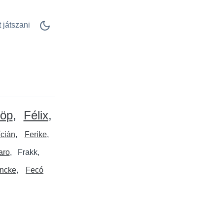
 játszani
löp
Félix
ícián
Ferike
aro
Frakk
ncke
Fecó