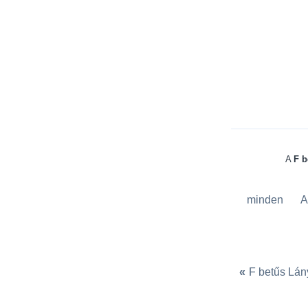
A
F b
minden
«
F betűs Lán