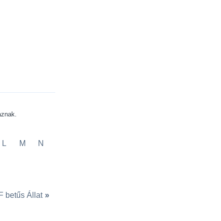
aznak.
L
M
N
F betűs Állat
»