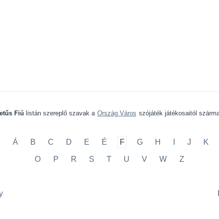
etűs Fiú
listán szereplő szavak a
Ország Város
szójáték játékosaitól szárm
A
Á
B
C
D
E
É
F
G
H
I
J
K
O
P
R
S
T
U
V
W
Z
y