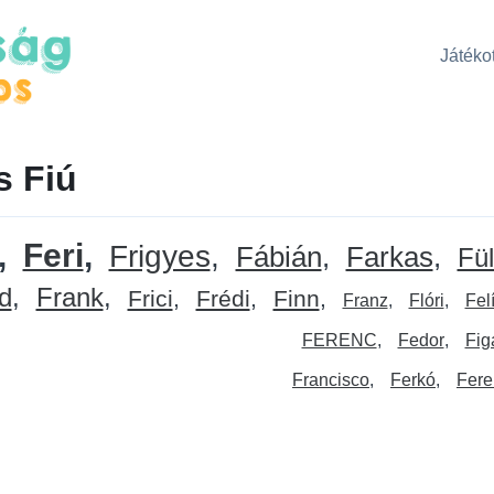
Játékot
s Fiú
Feri
Frigyes
Fábián
Farkas
Fü
d
Frank
Frici
Frédi
Finn
Franz
Flóri
Fel
FERENC
Fedor
Fig
Francisco
Ferkó
Fere