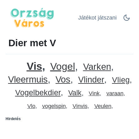
Játékot játszani
Dier met V
Vis
Vogel
Varken
Vleermuis
Vos
Vlinder
Vlieg
Vogelbekdier
Valk
Vink
varaan
Vlo
vogelspin
Vinvis
Veulen
Hirdetés