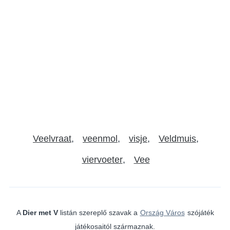
Veelvraat
veenmol
visje
Veldmuis
viervoeter
Vee
A
Dier met V
listán szereplő szavak a
Ország Város
szójáték
játékosaitól származnak.