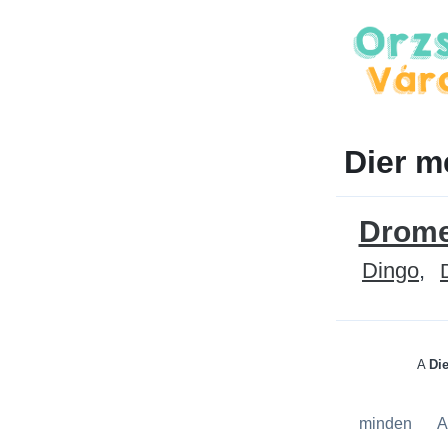
Dier m
Drome
Dingo
A
Di
minden
A