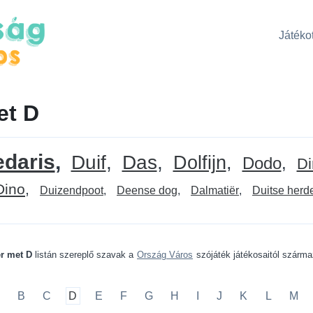
Játékot
et D
daris
Duif
Das
Dolfijn
Dodo
Di
Dino
Duizendpoot
Deense dog
Dalmatiër
Duitse herd
er met D
listán szereplő szavak a
Ország Város
szójáték játékosaitól szárm
B
C
D
E
F
G
H
I
J
K
L
M