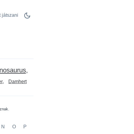
 játszani
nosaurus
er
Damhert
aznak.
N
O
P