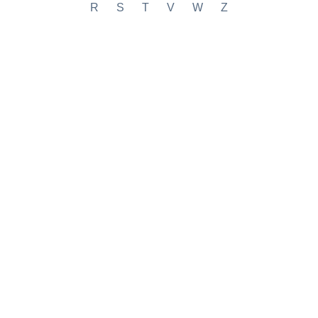
R
S
T
V
W
Z