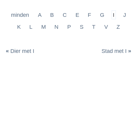
minden
A
B
C
E
F
G
I
J
K
L
M
N
P
S
T
V
Z
«
Dier met I
Stad met I
»