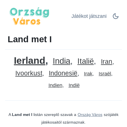
Játékot játszani
Land met I
Ierland
India
Italië
Iran
Ivoorkust
Indonesië
Irak
Israël
Indien
Indië
A
Land met I
listán szereplő szavak a
Ország Város
szójáték
játékosaitól származnak.