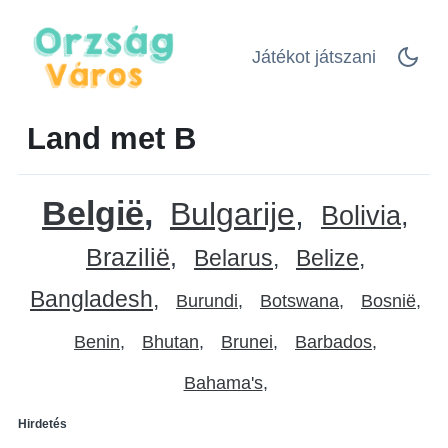
Játékot játszani
Land met B
België
Bulgarije
Bolivia
Brazilië
Belarus
Belize
Bangladesh
Burundi
Botswana
Bosnië
Benin
Bhutan
Brunei
Barbados
Bahama's
Hirdetés