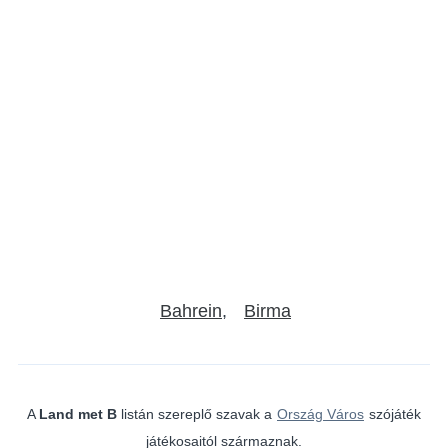
Bahrein
Birma
A
Land met B
listán szereplő szavak a
Ország Város
szójáték
játékosaitól származnak.