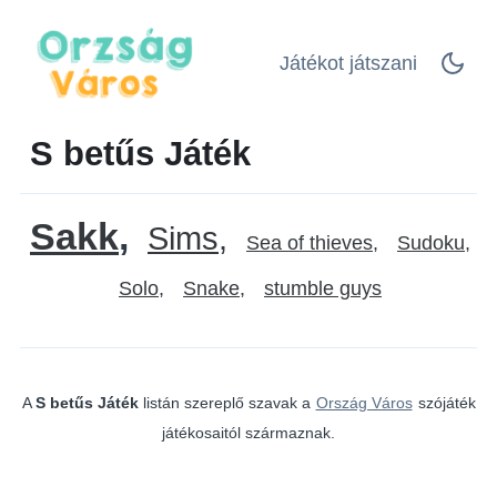
Játékot játszani
S betűs Játék
Sakk
Sims
Sea of thieves
Sudoku
Solo
Snake
stumble guys
A
S betűs Játék
listán szereplő szavak a
Ország Város
szójáték
játékosaitól származnak.