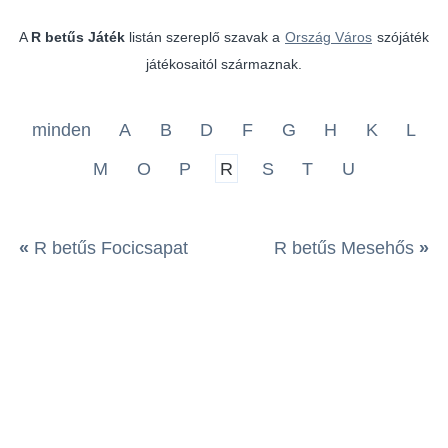
A
R betűs Játék
listán szereplő szavak a
Ország Város
szójáték
játékosaitól származnak.
minden
A
B
D
F
G
H
K
L
M
O
P
R
S
T
U
«
R betűs Focicsapat
R betűs Mesehős
»