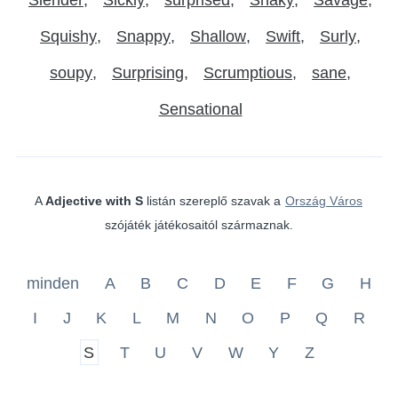
Squishy
Snappy
Shallow
Swift
Surly
soupy
Surprising
Scrumptious
sane
Sensational
A
Adjective with S
listán szereplő szavak a
Ország Város
szójáték játékosaitól származnak.
minden
A
B
C
D
E
F
G
H
I
J
K
L
M
N
O
P
Q
R
S
T
U
V
W
Y
Z