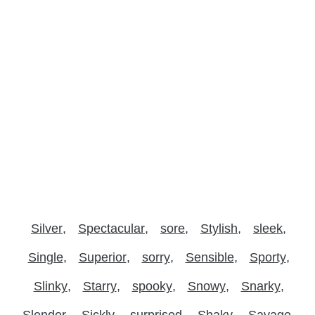
Silver
Spectacular
sore
Stylish
sleek
Single
Superior
sorry
Sensible
Sporty
Slinky
Starry
spooky
Snowy
Snarky
Slender
Sickly
surprised
Shaky
Savage