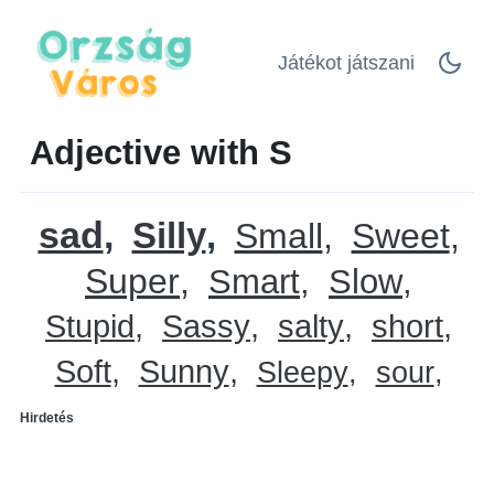
Játékot játszani
Adjective with S
sad
Silly
Small
Sweet
Super
Smart
Slow
Stupid
Sassy
salty
short
Soft
Sunny
Sleepy
sour
Hirdetés