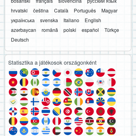
bosanski
français
slovenčina
русский язык
hrvatski
čeština
Català
Português
Magyar
українська
svenska
Italiano
English
azərbaycan
română
polski
español
Türkçe
Deutsch
Statisztika a játékosok országonként