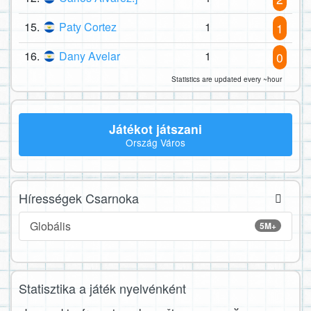
15.
Paty Cortez
1
1
16.
Dany Avelar
1
0
Statistics are updated every ~hour
Játékot játszani
Ország Város
Hírességek Csarnoka
Globális
5M+
Statisztika a játék nyelvénként