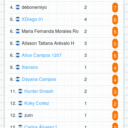
4.
debonemiyo
2
7
5.
XDiego 01
4
6
6.
Maria Fernanda Morales Ro
2
5
6.
Alisson Tatiana Arévalo H
3
5
6.
Alice Campos 1207
3
5
9.
Ilianano
1
4
9.
Dayana Campos
2
4
11.
Hunter Smash
2
3
12.
Koky Cortez
1
2
12.
zuin
1
2
12.
Carlos Álvarez:]
1
2