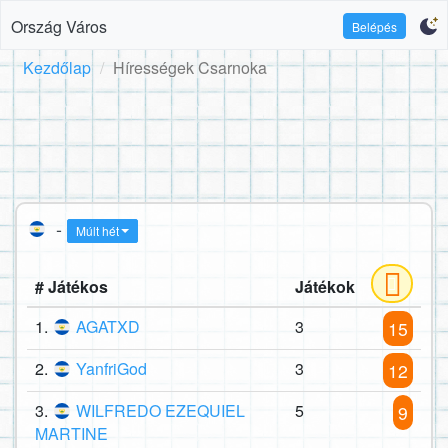
Ország Város
Belépés
Kezdőlap
Hírességek Csarnoka
-
Múlt hét
# Játékos
Játékok
1.
AGATXD
3
15
2.
YanfriGod
3
12
3.
WILFREDO EZEQUIEL
5
9
MARTINE