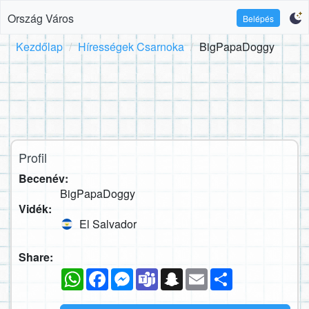
Ország Város
Belépés
Kezdőlap
Hírességek Csarnoka
BigPapaDoggy
Profil
Becenév:
BigPapaDoggy
Vidék:
El Salvador
Share:
WhatsApp
Facebook
Messenger
Teams
Snapchat
Email
Megosztás