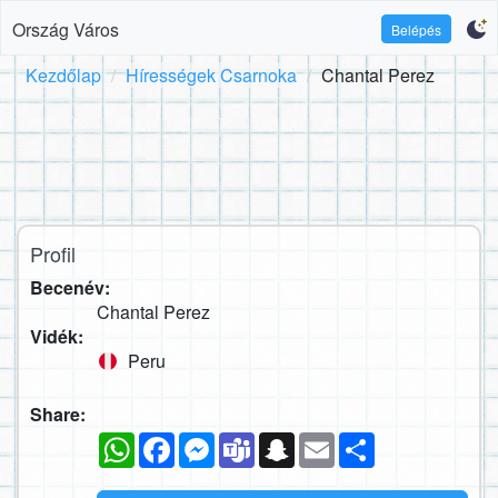
Ország Város
Belépés
Kezdőlap
Hírességek Csarnoka
Chantal Perez
Profil
Becenév:
Chantal Perez
Vidék:
Peru
Share:
WhatsApp
Facebook
Messenger
Teams
Snapchat
Email
Megosztás