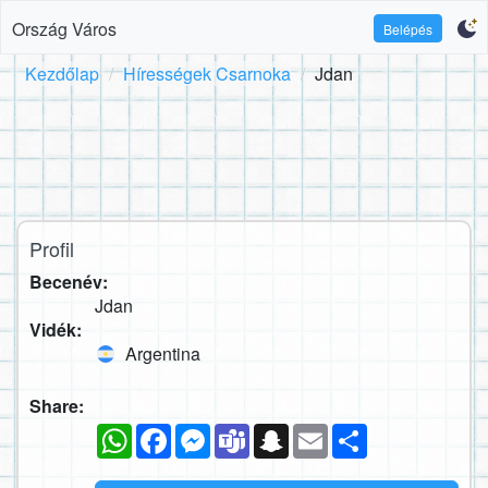
Ország Város
Belépés
Kezdőlap
Hírességek Csarnoka
Jdan
Profil
Becenév:
Jdan
Vidék:
Argentina
Share:
WhatsApp
Facebook
Messenger
Teams
Snapchat
Email
Megosztás