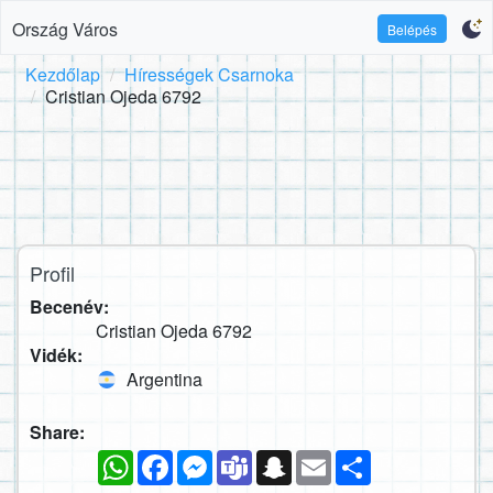
Ország Város
Belépés
Kezdőlap
Hírességek Csarnoka
Cristian Ojeda 6792
Profil
Becenév:
Cristian Ojeda 6792
Vidék:
Argentina
Share:
WhatsApp
Facebook
Messenger
Teams
Snapchat
Email
Megosztás