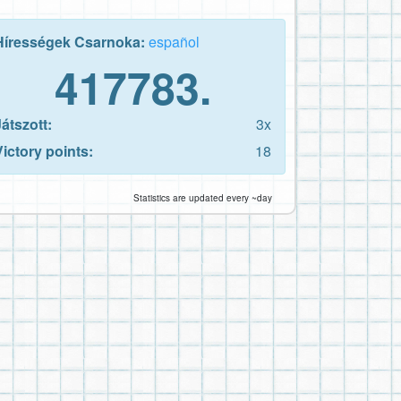
Hírességek Csarnoka:
español
417783.
Játszott:
3x
Victory points:
18
Statistics are updated every ~day