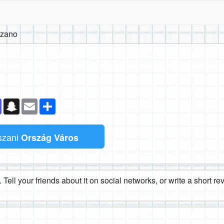
ozano
k
senger
Teams
Snapchat
Email
Megosztás
tszani
Ország Város
 Tell your friends about it on social networks, or write a short r