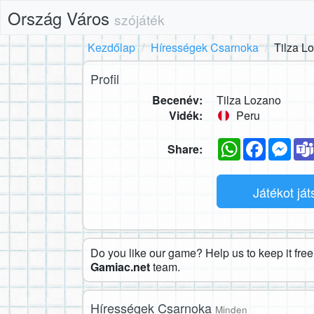
Ország Város
szójáték
Kezdőlap
Hírességek Csarnoka
Tilza L
Profil
Becenév:
Tilza Lozano
Vidék:
Peru
WhatsApp
Faceboo
Mes
Share:
Játékot já
Do you like our game? Help us to keep it free.
Gamiac.net
team.
Hírességek Csarnoka
Minden