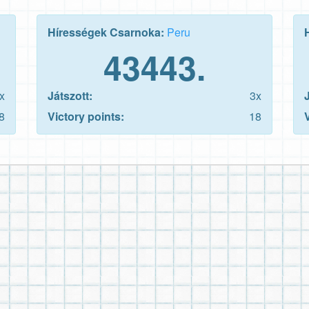
Hírességek Csarnoka:
Peru
43443.
x
Játszott:
3x
8
Victory points:
18