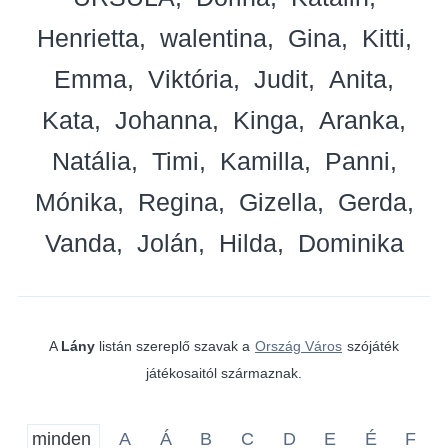
Henrietta
walentina
Gina
Kitti
Emma
Viktória
Judit
Anita
Kata
Johanna
Kinga
Aranka
Natália
Timi
Kamilla
Panni
Mónika
Regina
Gizella
Gerda
Vanda
Jolán
Hilda
Dominika
A
Lány
listán szereplő szavak a
Ország Város
szójáték
játékosaitól származnak.
minden
A
Á
B
C
D
E
É
F