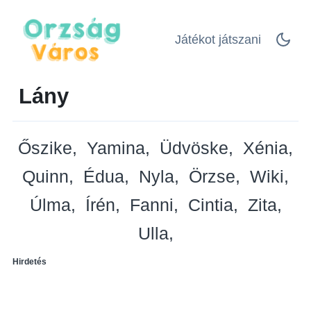
Játékot játszani
Lány
Őszike
Yamina
Üdvöske
Xénia
Quinn
Édua
Nyla
Örzse
Wiki
Úlma
Írén
Fanni
Cintia
Zita
Ulla
Hirdetés