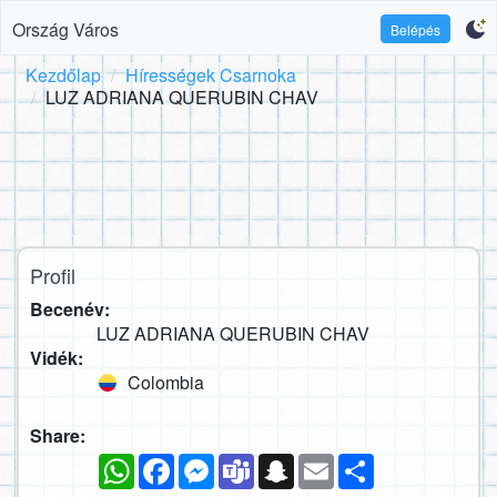
Ország Város
Belépés
Kezdőlap
Hírességek Csarnoka
LUZ ADRIANA QUERUBIN CHAV
Profil
Becenév:
LUZ ADRIANA QUERUBIN CHAV
Vidék:
Colombia
Share:
WhatsApp
Facebook
Messenger
Teams
Snapchat
Email
Megosztás