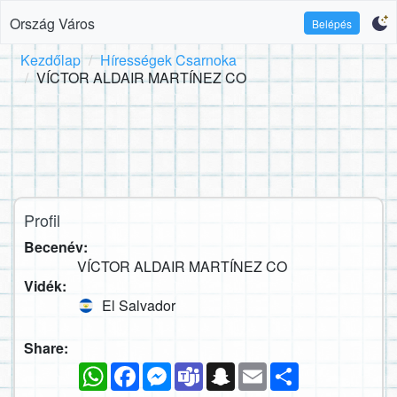
Ország Város
Belépés
Kezdőlap
Hírességek Csarnoka
VÍCTOR ALDAIR MARTÍNEZ CO
Profil
Becenév:
VÍCTOR ALDAIR MARTÍNEZ CO
Vidék:
El Salvador
Share:
WhatsApp
Facebook
Messenger
Teams
Snapchat
Email
Megosztás