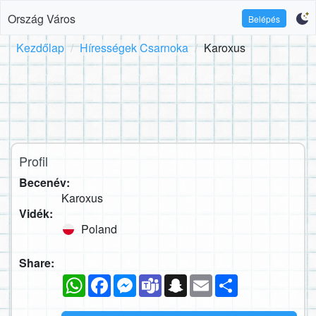
Ország Város
Belépés
Kezdőlap
Hírességek Csarnoka
Karoxus
Profil
Becenév:
Karoxus
Vidék:
Poland
Share:
WhatsApp
Facebook
Messenger
Teams
Snapchat
Email
Megosztás