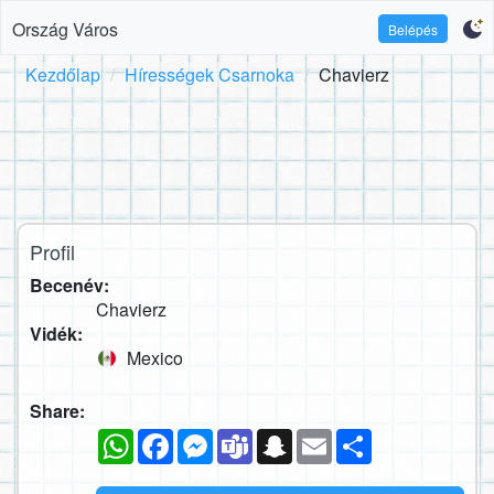
Ország Város
Belépés
Kezdőlap
Hírességek Csarnoka
Chavierz
Profil
Becenév:
Chavierz
Vidék:
Mexico
Share:
WhatsApp
Facebook
Messenger
Teams
Snapchat
Email
Megosztás