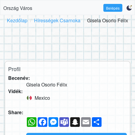
Ország Város
Belépés
Kezdőlap
Hírességek Csarnoka
Gisela Osorio Félix
Profil
Becenév:
Gisela Osorio Félix
Vidék:
Mexico
Share:
WhatsApp
Facebook
Messenger
Teams
Snapchat
Email
Megosztás