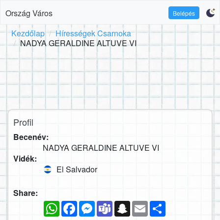
Ország Város
Belépés
Kezdőlap
Hírességek Csarnoka
NADYA GERALDINE ALTUVE VI
Profil
Becenév:
NADYA GERALDINE ALTUVE VI
Vidék:
El Salvador
Share:
WhatsApp
Facebook
Messenger
Teams
Snapchat
Email
Megosztás