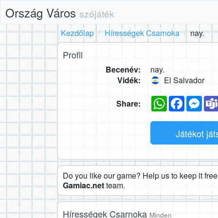
Ország Város
szójáték
Kezdőlap
Hírességek Csarnoka
nay.
Profil
Becenév:
nay.
Vidék:
El Salvador
WhatsApp
Faceboo
Mes
Share:
Játékot já
Do you like our game? Help us to keep it free.
Gamiac.net
team.
Hírességek Csarnoka
Minden