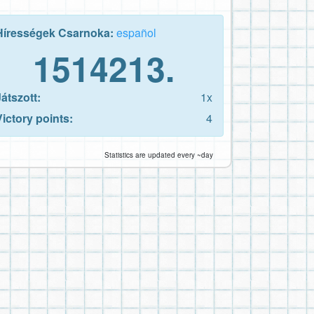
Hírességek Csarnoka:
español
1514213.
Játszott:
1x
Victory points:
4
Statistics are updated every ~day