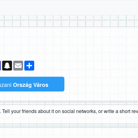
k
senger
Teams
Snapchat
Email
Megosztás
tszani
Ország Város
 Tell your friends about it on social networks, or write a short r