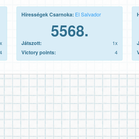
Hírességek Csarnoka:
El Salvador
5568.
x
Játszott:
1x
4
Victory points:
4