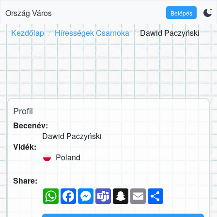
Ország Város
Belépés
Kezdőlap
Hírességek Csarnoka
Dawid Paczyński
Profil
Becenév:
Dawid Paczyński
Vidék:
Poland
Share:
WhatsApp
Facebook
Messenger
Teams
Snapchat
Email
Megosztás