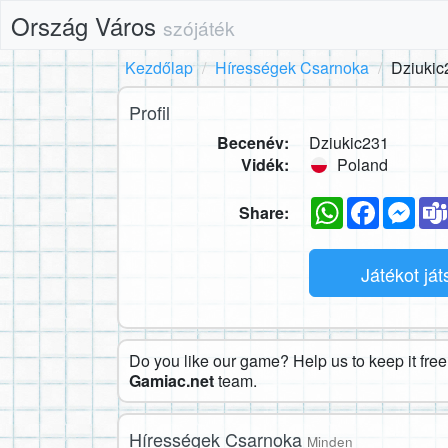
Ország Város
szójáték
Kezdőlap
Hírességek Csarnoka
Dziukic
Profil
Becenév:
Dziukic231
Vidék:
Poland
WhatsApp
Faceboo
Mes
Share:
Játékot já
Do you like our game? Help us to keep it free.
Gamiac.net
team.
Hírességek Csarnoka
Minden