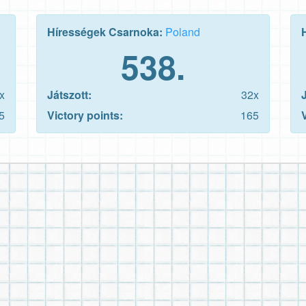
Hírességek Csarnoka:
Poland
538.
x
Játszott:
32x
5
Victory points:
165