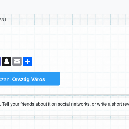
231
k
senger
Teams
Snapchat
Email
Megosztás
tszani
Ország Város
 Tell your friends about it on social networks, or write a short r