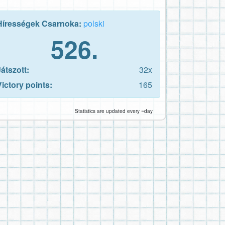
Hírességek Csarnoka:
polski
526.
Játszott:
32x
Victory points:
165
Statistics are updated every ~day