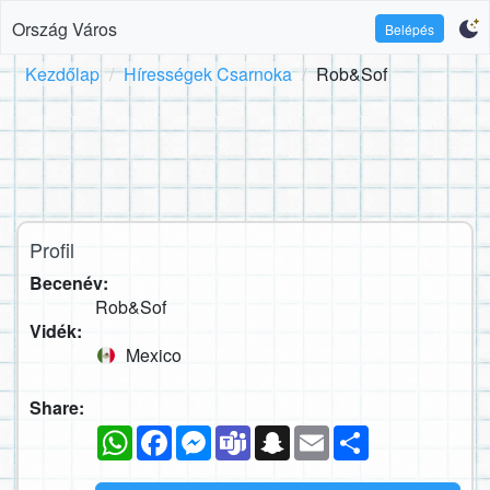
Ország Város
Belépés
Kezdőlap
Hírességek Csarnoka
Rob&Sof
Profil
Becenév:
Rob&Sof
Vidék:
Mexico
Share:
WhatsApp
Facebook
Messenger
Teams
Snapchat
Email
Megosztás