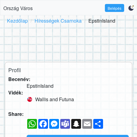
Ország Város
Belépés
Kezdőlap
Hírességek Csarnoka
EpstinIsland
Profil
Becenév:
EpstinIsland
Vidék:
Wallis and Futuna
Share:
WhatsApp
Facebook
Messenger
Teams
Snapchat
Email
Megosztás